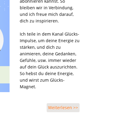
abonnieren kannst. So
bleiben wir in Verbindung,
und ich freue mich darauf,
dich zu inspirieren.
Ich teile in dem Kanal Glücks-
Impulse, um deine Energie zu
stärken, und dich zu
animieren, deine Gedanken,
Gefühle, usw. immer wieder
auf dein Glück auszurichten.
So hebst du deine Energie,
und wirst zum Glücks-
Magnet.
Weiterlesen >>
über Abonniere kostenlos
meinen WhatsApp-Kanal
"Glücks-Impulse von
Elisabeth Kafesie"