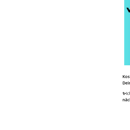
Kos
Dei
✨
Ic
näc